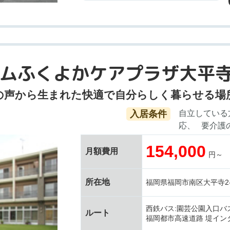
ムふくよかケアプラザ大平
の声から生まれた快適で自分らしく暮らせる場
入居条件
自立している
応
要介護
154,000
月額費用
円～
所在地
福岡県福岡市南区大平寺2-1
西鉄バス:園芸公園入口バ
ルート
福岡都市高速道路 堤イン