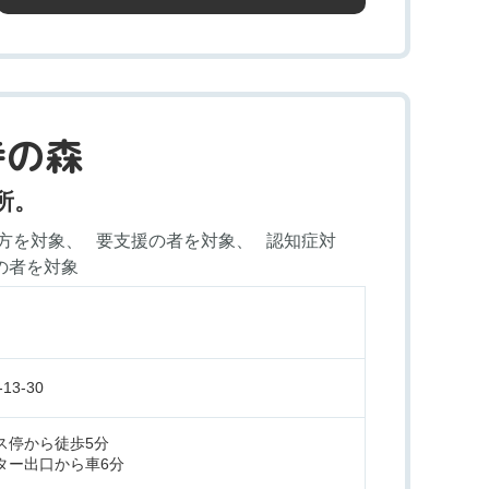
寺の森
所。
方を対象
要支援の者を対象
認知症対
の者を対象
3-30
ス停から徒歩5分
ター出口から車6分