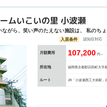
ームいこいの里 小波瀬
いながら、笑い声のたえない施設は、 私のち
入居条件
認知症対応
107,200
月額費用
円～
所在地
福岡県京都郡苅田町大字新津
ルート
JR「小波瀬西工大前駅」距