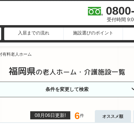
0800
受付時間 9:
入居までの流れ
施設選びのポイント
付有料老人ホーム
福岡県
の
老人ホーム・介護施設一覧
条件を変更して検索
6
08月06日
更新!
件
オススメ順