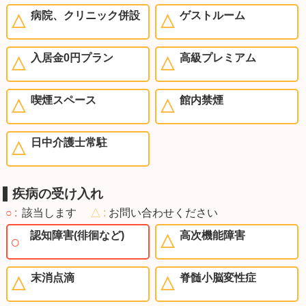
病院、クリニック併設
ゲストルーム
入居金0円プラン
高級プレミアム
喫煙スペース
館内禁煙
日中介護士常駐
疾病の受け入れ
○
該当します
△
お問い合わせください
認知障害(徘徊など)
高次機能障害
末消点滴
脊髄小脳変性症