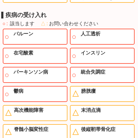
疾病の受け入れ
○
該当します
△
お問い合わせください
バルーン
人工透析
在宅酸素
インスリン
パーキンソン病
統合失調症
鬱病
膀胱瘻
高次機能障害
末消点滴
脊髄小脳変性症
後縦靭帯骨化症