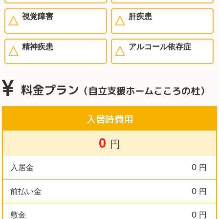
視覚障害
肝疾患
精神疾患
アルコール依存症
料金プラン
（自立支援ホームこころの杜）
入居時費用
0
円
0
入居金
円
0
前払い金
円
0
敷金
円