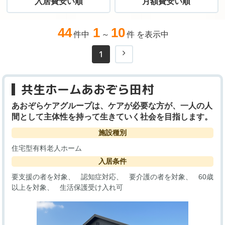
入居費安い順
月額費安い順
44
1
10
件中
～
件 を表示中
1
共生ホームあおぞら田村
あおぞらケアグループは、ケアが必要な方が、一人の人
間として主体性を持って生きていく社会を目指します。
施設種別
住宅型有料老人ホーム
入居条件
要支援の者を対象
認知症対応
要介護の者を対象
60歳
以上を対象
生活保護受け入れ可