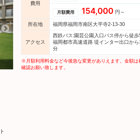
費用
154,000
円～
月額費用
所在地
福岡県福岡市南区大平寺2-13-30
西鉄バス:園芸公園入口バス停から徒歩
アクセス
福岡都市高速道路 堤インター出口から
分
※月額利用料金など今後急な変更がありえます。金額は
外観
確認お願い致します。
ト