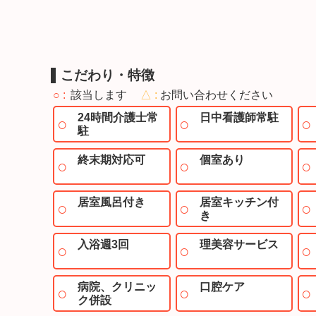
こだわり・特徴
○
該当します
△
お問い合わせください
24時間介護士常
日中看護師常駐
駐
終末期対応可
個室あり
居室風呂付き
居室キッチン付
き
入浴週3回
理美容サービス
病院、クリニッ
口腔ケア
ク併設