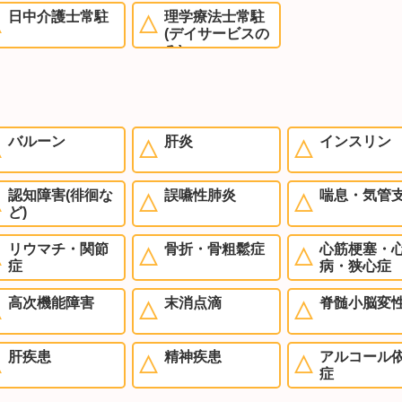
日中介護士常駐
理学療法士常駐
(デイサービスの
み)
バルーン
肝炎
インスリン
認知障害(徘徊な
誤嚥性肺炎
喘息・気管
ど)
リウマチ・関節
骨折・骨粗鬆症
心筋梗塞・
症
病・狭心症
高次機能障害
末消点滴
脊髄小脳変
肝疾患
精神疾患
アルコール
症