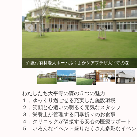
介護付有料老人ホームふくよかケアプラザ大平寺の森
わたしたち大平寺の森の５つの魅力
１，ゆっくり過ごせる充実した施設環境
２，笑顔と心遣いの明るく元気なスタッフ
３，栄養士が管理する四季折々のお食事
４，クリニックが隣接する安心の医療サポート
５，いろんなイベント盛りだくさん多彩なイベン