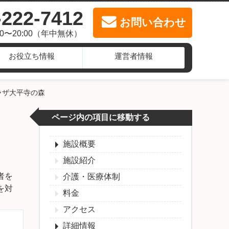
-222-7412
お問い合わせ
00〜20:00（年中無休）
お役立ち情報
運営者情報
ラザ大平寺の森
ページ内の項目に移動する
施設概要
施設紹介
者を
介護・医療体制
を対
料金
アクセス
詳細情報