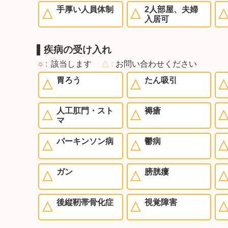
手厚い人員体制
2人部屋、夫婦
入居可
疾病の受け入れ
○
該当します
△
お問い合わせください
胃ろう
たん吸引
人工肛門・スト
褥瘡
マ
パーキンソン病
鬱病
ガン
膀胱瘻
後縦靭帯骨化症
視覚障害