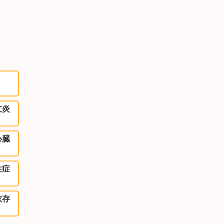
支炎
心臓
性症
依存