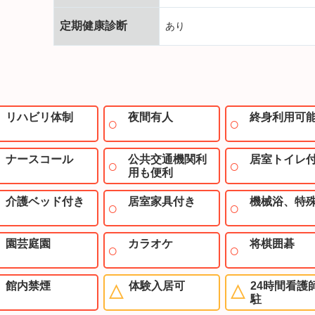
定期健康診断
あり
リハビリ体制
夜間有人
終身利用可
ナースコール
公共交通機関利
居室トイレ
用も便利
介護ベッド付き
居室家具付き
機械浴、特
園芸庭園
カラオケ
将棋囲碁
館内禁煙
体験入居可
24時間看護
駐