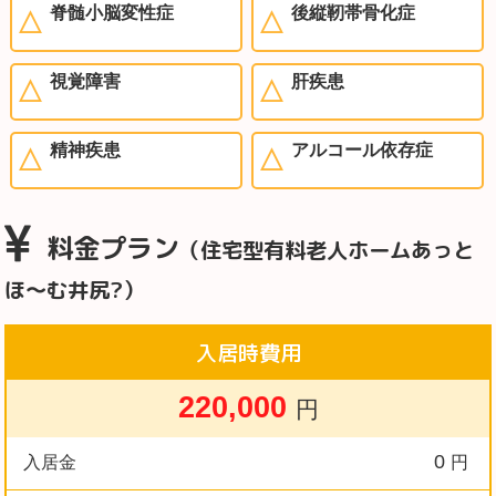
脊髄小脳変性症
後縦靭帯骨化症
視覚障害
肝疾患
精神疾患
アルコール依存症
料金プラン
（住宅型有料老人ホームあっと
ほ～む井尻?）
入居時費用
220,000
円
0
入居金
円