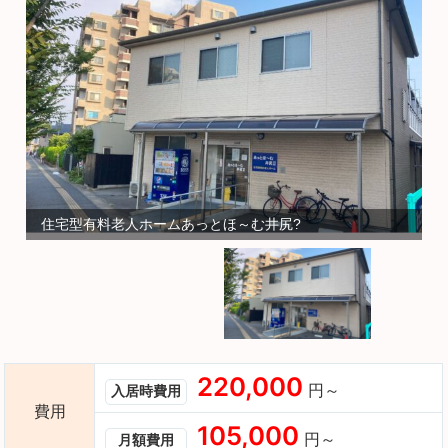
住宅型有料老人ホームあっとほ～む井尻?
220,000
円～
入居時費用
費用
105,000
円～
月額費用