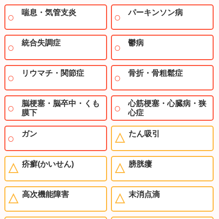
喘息・気管支炎
パーキンソン病
統合失調症
鬱病
リウマチ・関節症
骨折・骨粗鬆症
脳梗塞・脳卒中・くも
心筋梗塞・心臓病・狭
膜下
心症
ガン
たん吸引
疥癬(かいせん)
膀胱瘻
高次機能障害
末消点滴