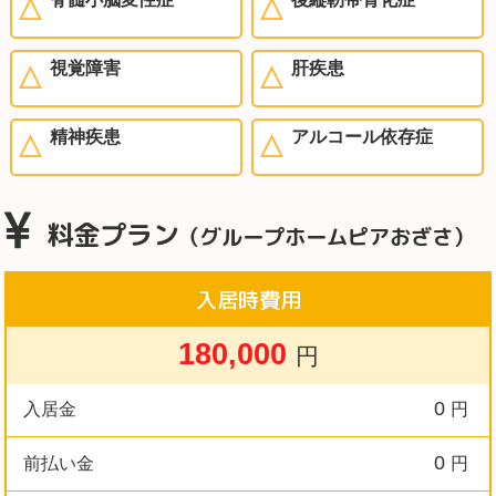
視覚障害
肝疾患
精神疾患
アルコール依存症
料金プラン
（グループホームピアおざさ）
入居時費用
180,000
円
0
入居金
円
0
前払い金
円