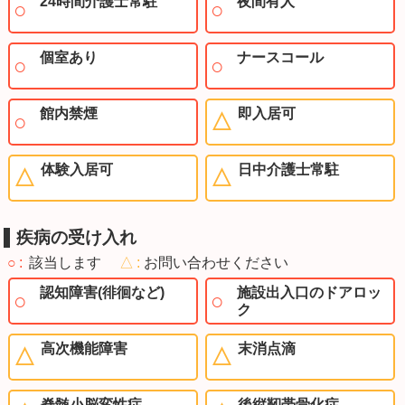
24時間介護士常駐
夜間有人
個室あり
ナースコール
館内禁煙
即入居可
体験入居可
日中介護士常駐
疾病の受け入れ
○
該当します
△
お問い合わせください
認知障害(徘徊など)
施設出入口のドアロッ
ク
高次機能障害
末消点滴
脊髄小脳変性症
後縦靭帯骨化症