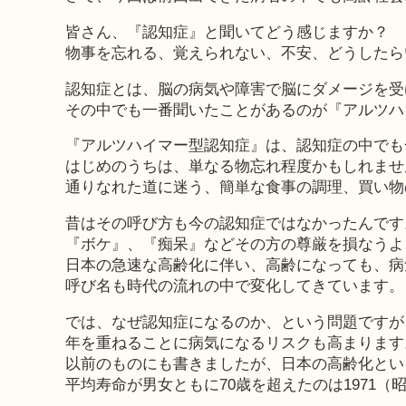
皆さん、『認知症』と聞いてどう感じますか？
物事を忘れる、覚えられない、不安、どうしたら
認知症とは、脳の病気や障害で脳にダメージを受
その中でも一番聞いたことがあるのが『アルツハ
『アルツハイマー型認知症』は、認知症の中でも
はじめのうちは、単なる物忘れ程度かもしれませ
通りなれた道に迷う、簡単な食事の調理、買い物
昔はその呼び方も今の認知症ではなかったんです
『ボケ』、『痴呆』などその方の尊厳を損なうよ
日本の急速な高齢化に伴い、高齢になっても、病
呼び名も時代の流れの中で変化してきています。
では、なぜ認知症になるのか、という問題ですが
年を重ねることに病気になるリスクも高まります
以前のものにも書きましたが、日本の高齢化とい
平均寿命が男女ともに70歳を超えたのは1971（