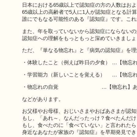
日本における65歳以上で認知症の方の人数はおよそ6
65歳以上の高齢者で5人に1人が認知症となる計
誰にでもなる可能性のある『認知症』です。これ
また、年を取っていないから認知症にならないの
認知症への理解をもっともっと深めていきましょ
ただ、『単なる物忘れ』と『病気の認知症』を理
・体験したこと（例えば昨日の夕食） …【物忘
・学習能力（新しいことを覚える） …【物忘
・物忘れの自覚 …【物忘れ】ある、
などがあります。
お父様やお母様、おじいさまやおばあさまが認知
もし、「あれ～、なんだったっけ？食べたんだけ
もし、食べたのに「食べていない」と言われたら
身近なあなたが家族の『認知症』を早期発見でき