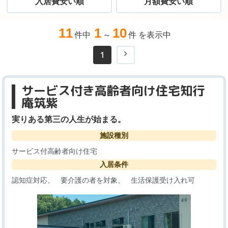
入居費安い順
月額費安い順
11
1
10
件中
～
件 を表示中
1
サービス付き高齢者向け住宅知行
庵筑紫
実りある第三の人生が始まる。
施設種別
サービス付高齢者向け住宅
入居条件
認知症対応
要介護の者を対象
生活保護受け入れ可