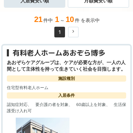
入居費安い順
月額費安い順
21
1
10
件中
～
件 を表示中
1
有料老人ホームあおぞら博多
あおぞらケアグループは、ケアが必要な方が、一人の人
間として主体性を持って生きていく社会を目指します。
施設種別
住宅型有料老人ホーム
入居条件
認知症対応
要介護の者を対象
60歳以上を対象
生活保
護受け入れ可