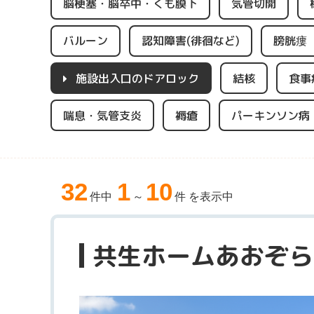
脳梗塞・脳卒中・くも膜下
気管切開
バルーン
認知障害(徘徊など)
膀胱瘻
施設出入口のドアロック
結核
食事
喘息・気管支炎
褥瘡
パーキンソン病
32
1
10
件中
～
件 を表示中
共生ホームあおぞら