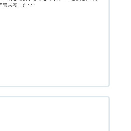
管栄養・た･･･