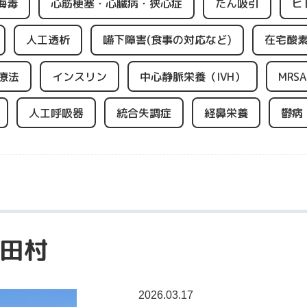
梅毒
心筋梗塞・心臓病・狭心症
たん吸引
ヒ
人工透析
嚥下障害(食事の対応など)
在宅酸
療法
インスリン
中心静脈栄養（IVH）
MRSA
人工呼吸器
統合失調症
経鼻栄養
鬱病
田村
2026.03.17