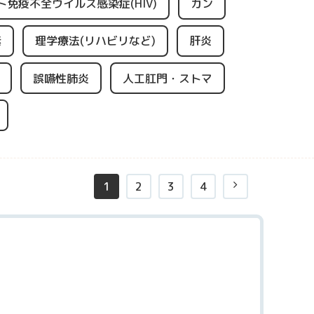
ト免疫不全ウイルス感染症(HIV)
ガン
素
理学療法(リハビリなど)
肝炎
誤嚥性肺炎
人工肛門・ストマ
1
2
3
4