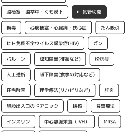
脳梗塞・脳卒中・くも膜下
気管切開
梅毒
心筋梗塞・心臓病・狭心症
たん吸引
ヒト免疫不全ウイルス感染症(HIV)
ガン
バルーン
認知障害(徘徊など)
膀胱瘻
人工透析
嚥下障害(食事の対応など)
在宅酸素
理学療法(リハビリなど)
肝炎
施設出入口のドアロック
結核
食事療法
インスリン
中心静脈栄養（IVH）
MRSA