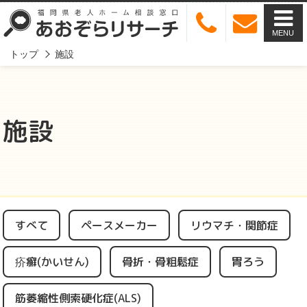
MENU
トップ
施設
施設
すべて
ペースメーカー
リウマチ・関節症
疥癬(かいせん)
骨折・骨粗鬆症
胃ろう
筋萎縮性側索硬化症(ALS)