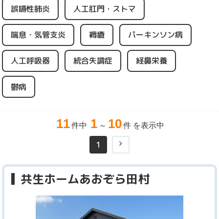
誤嚥性肺炎
人工肛門・ストマ
喘息・気管支炎
褥瘡
パーキンソン病
人工呼吸器
統合失調症
経鼻栄養
鬱病
11
1
10
件中
～
件 を表示中
1
共生ホームあおぞら田村